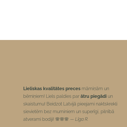
Lieliskas kvalitātes preces
māmiņām un
bērniņiem! Liels paldies par
ātru piegādi
un
skaistumu! Beidzot Latvijā pieejami naktskrekli
sievietēm bez muminiem un superīgi, pilnībā
atverami bodiji! 🌸🌸🌸 —
Līga R.