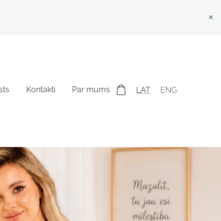
×
sts
Kontakti
Par mums
LAT
ENG