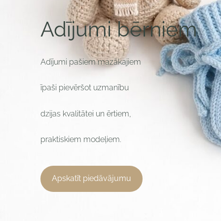
Adījumi bērniem
Adījumi pašiem mazākajiem
īpaši pievēršot uzmanību
dzijas kvalitātei un ērtiem,
praktiskiem modeļiem.
​Apskatīt piedāvājumu​