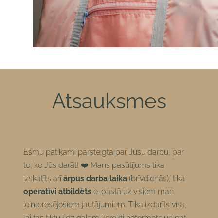
Atsauksmes
Esmu patīkami pārsteigta par Jūsu darbu, par
to, ko Jūs darāt! ❤️ Mans pasūtījums tika
izskatīts arī
ārpus darba laika
(brīvdienās), tika
operatīvi atbildēts
e-pastā uz visiem man
ieinteresējošiem jautājumiem. Tika izdarīts viss,
lai tas tiktu līdz galam korekti noformēts un pat