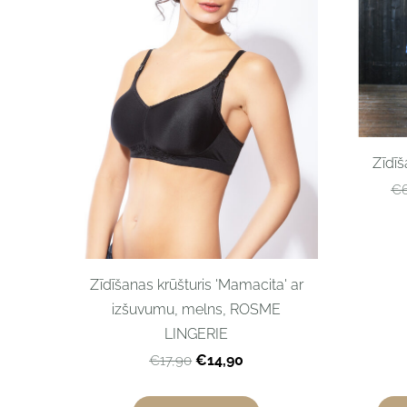
Zīdīš
€6
Zīdīšanas krūšturis 'Mamacita' ar
izšuvumu, melns, ROSME
LINGERIE
€14,90
€17,90