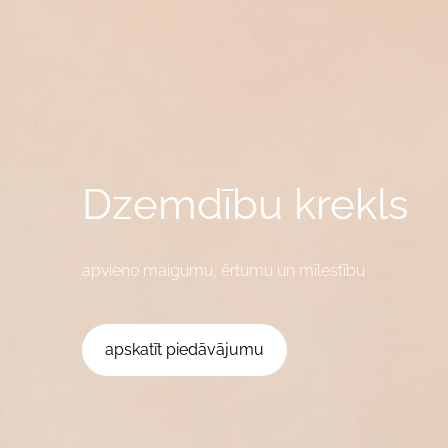
Dzemdību krekls
apvieno maigumu, ērtumu un mīlestību
​apskatīt piedāvājumu​