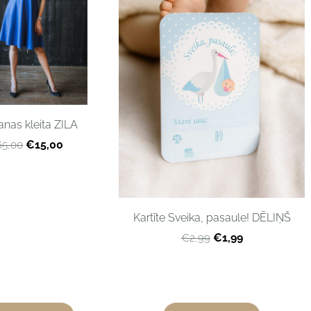
anas kleita ZILA
€15,00
5,00
Kartīte Sveika, pasaule! DĒLIŅŠ
€1,99
€2,99