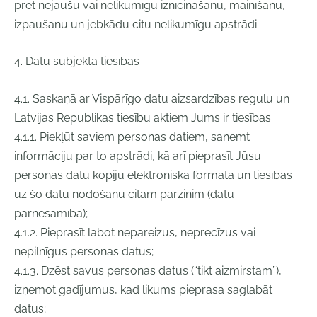
pret nejaušu vai nelikumīgu iznīcināšanu, mainīšanu,
izpaušanu un jebkādu citu nelikumīgu apstrādi.
4. Datu subjekta tiesības
4.1. Saskaņā ar Vispārīgo datu aizsardzības regulu un
Latvijas Republikas tiesību aktiem Jums ir tiesības:
4.1.1. Piekļūt saviem personas datiem, saņemt
informāciju par to apstrādi, kā arī pieprasīt Jūsu
personas datu kopiju elektroniskā formātā un tiesības
uz šo datu nodošanu citam pārzinim (datu
pārnesamība);
4.1.2. Pieprasīt labot nepareizus, neprecīzus vai
nepilnīgus personas datus;
4.1.3. Dzēst savus personas datus (“tikt aizmirstam”),
izņemot gadījumus, kad likums pieprasa saglabāt
datus;