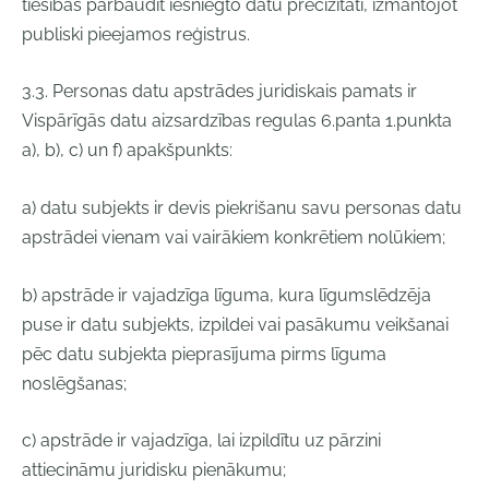
tiesības pārbaudīt iesniegto datu precizitāti, izmantojot
publiski pieejamos reģistrus.
3.3. Personas datu apstrādes juridiskais pamats ir
Vispārīgās datu aizsardzības regulas 6.panta 1.punkta
a), b), c) un f) apakšpunkts:
a) datu subjekts ir devis piekrišanu savu personas datu
apstrādei vienam vai vairākiem konkrētiem nolūkiem;
b) apstrāde ir vajadzīga līguma, kura līgumslēdzēja
puse ir datu subjekts, izpildei vai pasākumu veikšanai
pēc datu subjekta pieprasījuma pirms līguma
noslēgšanas;
c) apstrāde ir vajadzīga, lai izpildītu uz pārzini
attiecināmu juridisku pienākumu;