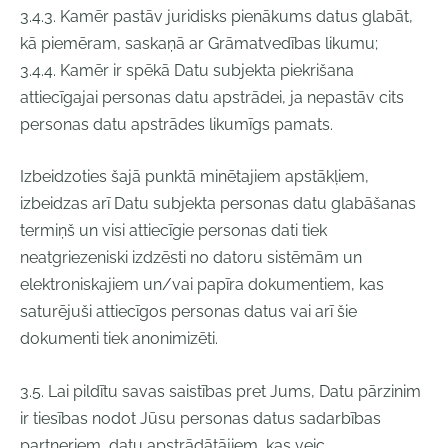
3.4.3. Kamēr pastāv juridisks pienākums datus glabāt,
kā piemēram, saskaņā ar Grāmatvedības likumu;
3.4.4. Kamēr ir spēkā Datu subjekta piekrišana
attiecīgajai personas datu apstrādei, ja nepastāv cits
personas datu apstrādes likumīgs pamats.
Izbeidzoties šajā punktā minētajiem apstākļiem,
izbeidzas arī Datu subjekta personas datu glabāšanas
termiņš un visi attiecīgie personas dati tiek
neatgriezeniski izdzēsti no datoru sistēmām un
elektroniskajiem un/vai papīra dokumentiem, kas
saturējuši attiecīgos personas datus vai arī šie
dokumenti tiek anonimizēti.
3.5. Lai pildītu savas saistības pret Jums, Datu pārzinim
ir tiesības nodot Jūsu personas datus sadarbības
partneriem, datu apstrādātājiem, kas veic