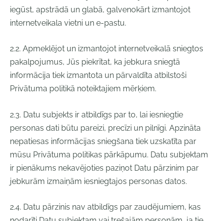
iegūst, apstrādā un glabā, galvenokārt izmantojot
internetveikala vietni un e-pastu.
2.2. Apmeklējot un izmantojot internetveikalā sniegtos
pakalpojumus, Jūs piekrītat, ka jebkura sniegtā
informācija tiek izmantota un pārvaldīta atbilstoši
Privātuma politikā noteiktajiem mērķiem.
2.3. Datu subjekts ir atbildīgs par to, lai iesniegtie
personas dati būtu pareizi, precīzi un pilnīgi. Apzināta
nepatiesas informācijas sniegšana tiek uzskatīta par
mūsu Privātuma politikas pārkāpumu. Datu subjektam
ir pienākums nekavējoties paziņot Datu pārzinim par
jebkurām izmaiņām iesniegtajos personas datos.
2.4. Datu pārzinis nav atbildīgs par zaudējumiem, kas
nodarīti Datu subjektam vai trešajām personām, ja tie