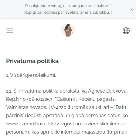
Pasūtījumiem virs 45 eiro-piegāde bez maksas.*
×
Rūpīgi pārliecinies par izvēlētā izmēra atbilstību. :)
Privātuma politika
1. Vispārīgie noteikumi.
1.1. Šī Privātuma politika apraksta, kā Agnese Dubkova,
Reģ.Nr. 07089012253, ''Gaišumi'', Kocēnu pagasts,
Valmieras novads, LV-4220 (turpmāk saukti arī – “Datu
pārzinis”) iegūst, apstrādā un glabā personas datus, ko
www.dzemdibukrekls.lv iegūst no saviem klientiem un
personām, kas apmeklē interneta mājaslapu (turpmāk