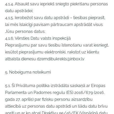
4.1.4. Atsaukt savu iepriekš sniegto piekrišanu personas
datu apstrādei;
4.1.5. Ierobežot savu datu apstrādi – tiesības pieprasīt,
lai mēs īslaicīgi pavisam pārtraucam apstrādāt visus
Jūsu personas datus;
4.1.6. Vērsties Datu valsts inspekcijā
Pieprasījumu par savu tiesību īstenošanu varat iesniegt,
iesūtot pieprasījumu elektroniski, rakstot uz klientu
atbalsta dienesu
dzemdibukrekls@inbox.lv
5. Nobeiguma noteikumi
5.1. Šī Privātuma politika izstrādāta saskaņā ar Eiropas
Parlamenta un Padomes regulu (ES) 2016/679 (2016.
gada 27. aprīlis) par fizisku personu aizsardzību
attiecībā uz personas datu apstrādi un šādu datu brīvu
apriti un ar ko atceļ Direktīvu 95/46/EK (Vispārīgā datu