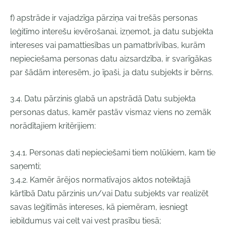
f) apstrāde ir vajadzīga pārziņa vai trešās personas
leģitīmo interešu ievērošanai, izņemot, ja datu subjekta
intereses vai pamattiesības un pamatbrīvības, kurām
nepieciešama personas datu aizsardzība, ir svarīgākas
par šādām interesēm, jo īpaši, ja datu subjekts ir bērns.
3.4. Datu pārzinis glabā un apstrādā Datu subjekta
personas datus, kamēr pastāv vismaz viens no zemāk
norādītajiem kritērijiem:
3.4.1. Personas dati nepieciešami tiem nolūkiem, kam tie
saņemti;
3.4.2. Kamēr ārējos normatīvajos aktos noteiktajā
kārtībā Datu pārzinis un/vai Datu subjekts var realizēt
savas leģitīmās intereses, kā piemēram, iesniegt
iebildumus vai celt vai vest prasību tiesā;