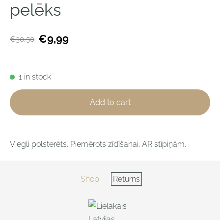
pelēks
€9,99
€30,50
1 in stock
Add to cart
Viegli polsterēts. Piemērots zīdīšanai. AR stīpiņām.
Shop
Returns